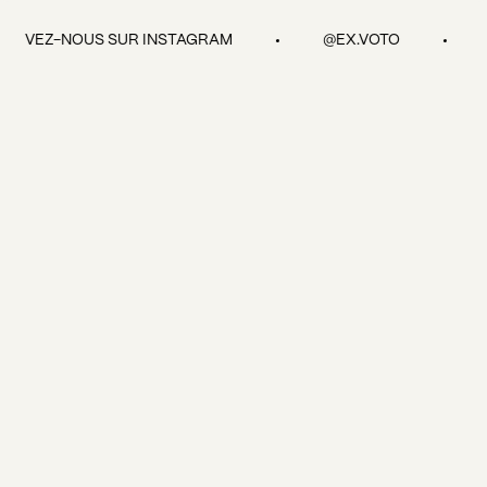
items grands formats ainsi que notre sélection de vêtements vintage
Oui! Ex-Voto expédie les commades au Canada, Etats-Unis
sont des exclusivités en boutique!
d'Amérique, Japon, Australie, Nouvelle-Zélande, Corée du Sud,
UIVEZ-NOUS SUR INSTAGRAM
@EX.VOTO
Émirats-Arabes Unis et Malaisie.