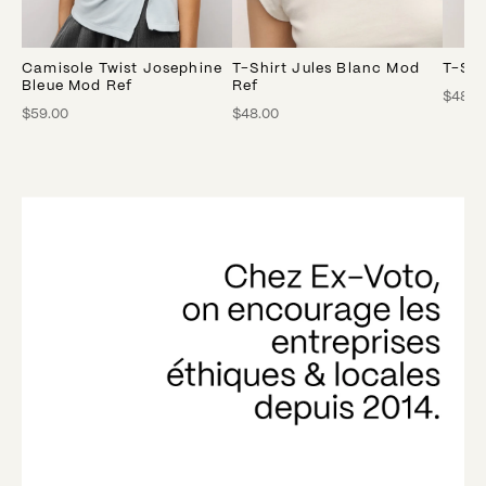
Camisole Twist Josephine
T-Shirt Jules Blanc Mod
T-Shi
Bleue Mod Ref
Ref
$48.0
$59.00
$48.00