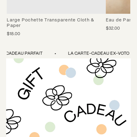
Large Pochette Transparente Cloth &
Eau de Parfu
Paper
$32.00
$18.00
E CADEAU PARFAIT
LA CARTE-CADEAU EX-VOTO