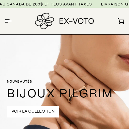
Passer
ADA DE 200$ ET PLUS AVANT TAXES
LIVRAISON GRATUIT
au
contenu
Pa
NOUVEAUTÉS
BIJOUX PILGRIM
VOIR LA COLLECTION