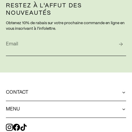
RESTEZ À L'AFFUT DES
NOUVEAUTÉS
Obtenez 10% de rabais sur votre prochaine commande en ligne en
vous inscrivant à l'infolettre.
CONTACT
Une question concernant votre commande en ligne?
MENU
web@exvoto.ca
Pour contacter notre équipe en boutique
MENU
514.544.8230
Pour toute autre question