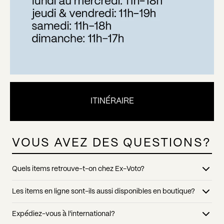
ITINÉRAIRE
VOUS AVEZ DES QUESTIONS?
Quels items retrouve-t-on chez Ex-Voto?
Nous prenons soin de faire une sélection variée, colorée et renouvelée
Les items en ligne sont-ils aussi disponibles en boutique?
presque quotidiennement de produits uniques. Vous trouverez chez Ex-
Voto des items déco, des vêtements, des produits corporels et même
Tous les items figurant sur notre site web sont aussi disponibles dans
Expédiez-vous à l'international?
de la papeterie.
notre boutique au 6534 boulevard Saint-Laurent, Montréal. Quelques