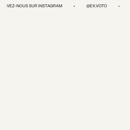
sont des exclusivités en boutique!
d'Amérique, Japon, Australie, Nouvelle-Zélande, Corée du Sud,
UIVEZ-NOUS SUR INSTAGRAM
@EX.VOTO
Émirats-Arabes Unis et Malaisie.