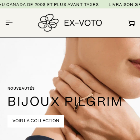
Passer
ADA DE 200$ ET PLUS AVANT TAXES
LIVRAISON GRATUIT
au
contenu
Pa
NOUVEAUTÉS
BIJOUX PILGRIM
VOIR LA COLLECTION