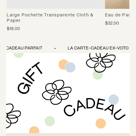
Large Pochette Transparente Cloth &
Eau de Parfu
Paper
$32.00
$18.00
E CADEAU PARFAIT
LA CARTE-CADEAU EX-VOTO