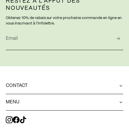
RESTEZ À L'AFFUT DES
NOUVEAUTÉS
Obtenez 10% de rabais sur votre prochaine commande en ligne en
vous inscrivant à l'infolettre.
CONTACT
Une question concernant votre commande en ligne?
MENU
web@exvoto.ca
Pour contacter notre équipe en boutique
MENU
514.544.8230
Pour toute autre question
ACCUEIL
hello@exvoto.ca