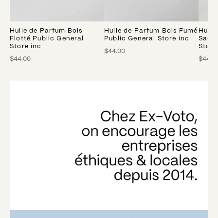
Huile de Parfum Bois
Huile de Parfum Bois Fumé
Huile
Flotté Public General
Public General Store inc
Santa
Store inc
Store
$44.00
$44.00
$44.0